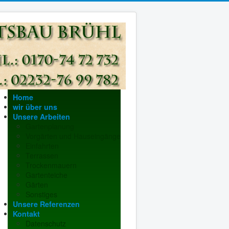
Home
wir über uns
Unsere Arbeiten
Gartenplanung
Vorgärten und Hauseingänge
Einfahrten
Terrassen
Trockenmauern
Gartenteiche
Gärten
Sonstiges
Unsere Referenzen
Kontakt
Datenschutz